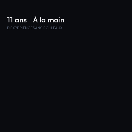
11 ans
À la main
D'EXPÉRIENCE
SANS ROULEAUX